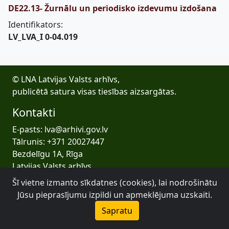
DE22.13- Žurnālu un periodisko izdevumu izdošana
Identifikators:
LV_LVA_I 0-04.019
© LNA Latvijas Valsts arhīvs,
publicētā satura visas tiesības aizsargātas.
Kontakti
E-pasts: lva@arhivi.gov.lv
Tālrunis: +371 20027447
Bezdelīgu 1A, Rīga
Latvijas Valsts arhīvs
Šī vietne izmanto sīkdatnes (cookies), lai nodrošinātu
Jūsu pieprasījumu izpildi un apmeklējuma uzskaiti.
Sapratu