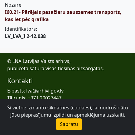
Nozare:
I60.21- Pārējais pasažieru sauszemes transports,
kas iet pēc grafika
Identifikators:
LV_LVA_I 2-12.038
© LNA Latvijas Valsts arhīvs,
publicētā satura visas tiesības aizsargātas.
Kontakti
E-pasts: lva@arhivi.gov.lv
Tālrunis: +371 20027447
Bezdelīgu 1A, Rīga
Šī vietne izmanto sīkdatnes (cookies), lai nodrošinātu
Latvijas Valsts arhīvs
Jūsu pieprasījumu izpildi un apmeklējuma uzskaiti.
Sapratu