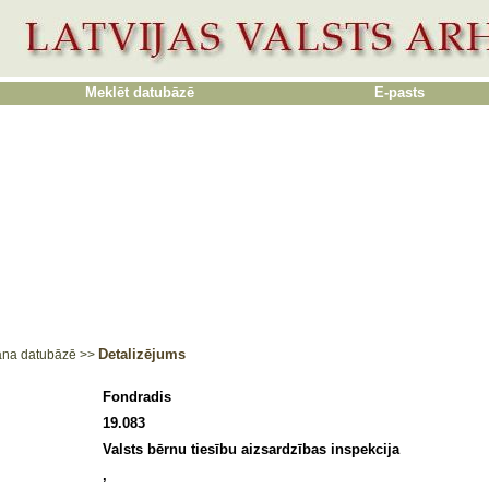
Meklēt datubāzē
E-pasts
Detalizējums
ana datubāzē
>>
Fondradis
19.083
Valsts bērnu tiesību aizsardzības inspekcija
,