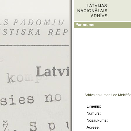
Par mums
Arhīva dokumenti
>>
Meklēš
Līmenis:
Numurs:
Nosaukums:
Adrese: