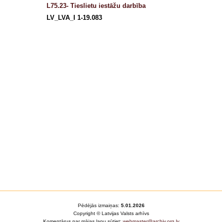
L75.23- Tieslietu iestāžu darbība
LV_LVA_I 1-19.083
Pēdējās izmaiņas:
5.01.2026
Copyright © Latvijas Valsts arhīvs
Komentārus par mājas lapu sūtiet:
webmaster@archiv.org.lv