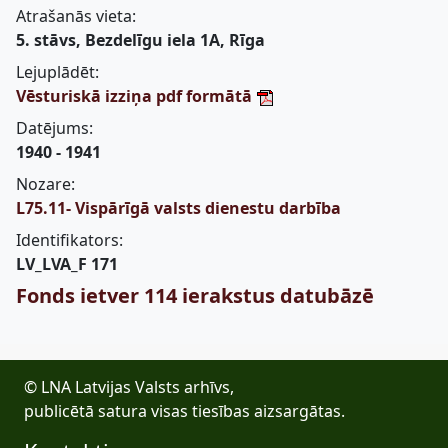
Atrašanās vieta:
5. stāvs, Bezdelīgu iela 1A, Rīga
Lejuplādēt:
Vēsturiskā izziņa pdf formātā
Datējums:
1940 - 1941
Nozare:
L75.11- Vispārīgā valsts dienestu darbība
Identifikators:
LV_LVA_F 171
Fonds ietver 114 ierakstus datubāzē
© LNA Latvijas Valsts arhīvs,
publicētā satura visas tiesības aizsargātas.