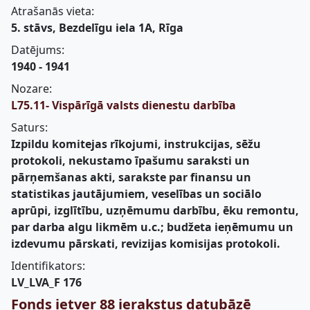
Atrašanās vieta:
5. stāvs, Bezdelīgu iela 1A, Rīga
Datējums:
1940 - 1941
Nozare:
L75.11- Vispārīgā valsts dienestu darbība
Saturs:
Izpildu komitejas rīkojumi, instrukcijas, sēžu
protokoli, nekustamo īpašumu saraksti un
pārņemšanas akti, sarakste par finansu un
statistikas jautājumiem, veselības un sociālo
aprūpi, izglītību, uzņēmumu darbību, ēku remontu,
par darba algu likmēm u.c.; budžeta ieņēmumu un
izdevumu pārskati, revizijas komisijas protokoli.
Identifikators:
LV_LVA_F 176
Fonds ietver 88 ierakstus datubāzē