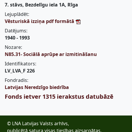
7. stāvs, Bezdelīgu iela 1A, Rīga
Lejuplādēt:
Vēsturiskā izziņa pdf formātā
Datējums:
1940 - 1993
Nozare:
N85.31- Sociālā aprūpe ar izmitināšanu
Identifikators:
LV_LVA_F 226
Fondradis:
Latvijas Neredzīgo biedrība
Fonds ietver 1315 ierakstus datubāzē
© LNA Latvijas Valsts arhīvs,
publicētā satura visas tiesības aizsargātas.