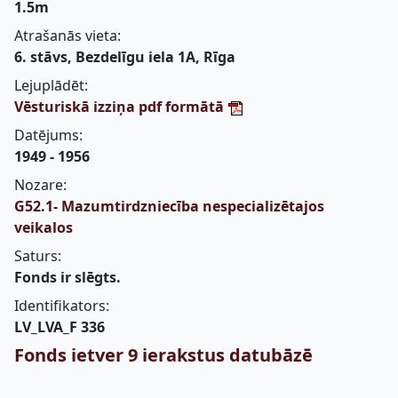
1.5m
Atrašanās vieta:
6. stāvs, Bezdelīgu iela 1A, Rīga
Lejuplādēt:
Vēsturiskā izziņa pdf formātā
Datējums:
1949 - 1956
Nozare:
G52.1- Mazumtirdzniecība nespecializētajos
veikalos
Saturs:
Fonds ir slēgts.
Identifikators:
LV_LVA_F 336
Fonds ietver 9 ierakstus datubāzē