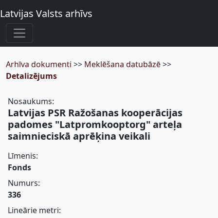
Latvijas Valsts arhīvs
Arhīva dokumenti
>>
Meklēšana datubāzē
>>
Detalizējums
Nosaukums:
Latvijas PSR Ražošanas kooperācijas
padomes "Latpromkooptorg" arteļa
saimnieciskā aprēķina veikali
Līmenis:
Fonds
Numurs:
336
Lineārie metri: