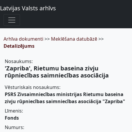
Latvijas Valsts arhīvs
Arhīva dokumenti
>>
Meklēšana datubāzē
>>
Detalizējums
Nosaukums:
'Zapriba', Rietumu baseina zivju
rūpniecības saimniecības asociācija
Vēsturiskais nosaukums:
PSRS Zivsaimniecības ministrijas Rietumu baseina
zivju rūpniecības saimniecības asociācija "Zapriba"
Līmenis:
Fonds
Numurs: