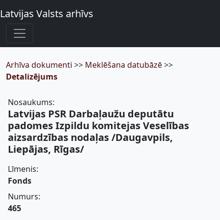
Latvijas Valsts arhīvs
Arhīva dokumenti
>>
Meklēšana datubāzē
>>
Detalizējums
Nosaukums:
Latvijas PSR Darbaļaužu deputātu
padomes Izpildu komitejas Veselības
aizsardzības nodaļas /Daugavpils,
Liepājas, Rīgas/
Līmenis:
Fonds
Numurs:
465