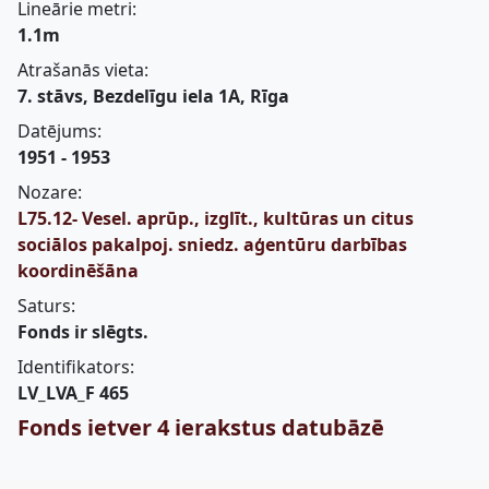
Lineārie metri:
1.1m
Atrašanās vieta:
7. stāvs, Bezdelīgu iela 1A, Rīga
Datējums:
1951 - 1953
Nozare:
L75.12- Vesel. aprūp., izglīt., kultūras un citus
sociālos pakalpoj. sniedz. aģentūru darbības
koordinēšāna
Saturs:
Fonds ir slēgts.
Identifikators:
LV_LVA_F 465
Fonds ietver 4 ierakstus datubāzē