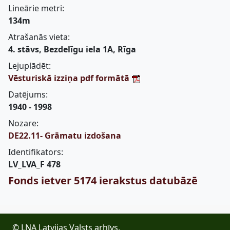
Lineārie metri:
134m
Atrašanās vieta:
4. stāvs, Bezdelīgu iela 1A, Rīga
Lejuplādēt:
Vēsturiskā izziņa pdf formātā
Datējums:
1940 - 1998
Nozare:
DE22.11- Grāmatu izdošana
Identifikators:
LV_LVA_F 478
Fonds ietver 5174 ierakstus datubāzē
© LNA Latvijas Valsts arhīvs,