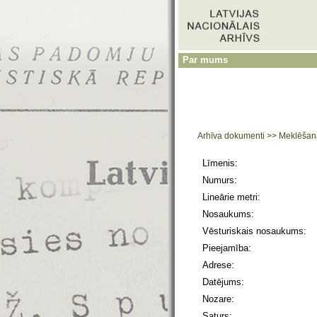
Par mums
Arhīva dokumenti
>>
Meklēšan
Līmenis:
Numurs:
Lineārie metri:
Nosaukums:
Vēsturiskais nosaukums:
Pieejamība:
Adrese:
Datējums:
Nozare:
Saturs: