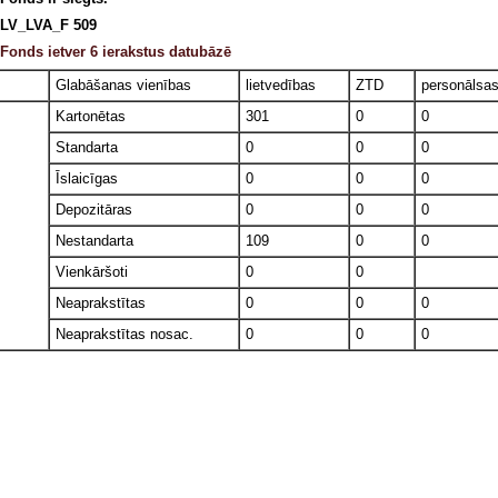
LV_LVA_F 509
Fonds ietver 6 ierakstus datubāzē
Glabāšanas vienības
lietvedības
ZTD
personālsa
Kartonētas
301
0
0
Standarta
0
0
0
Īslaicīgas
0
0
0
Depozitāras
0
0
0
Nestandarta
109
0
0
Vienkāršoti
0
0
Neaprakstītas
0
0
0
Neaprakstītas nosac.
0
0
0