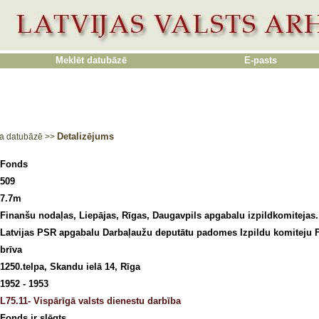
Meklēt datubāzē
E-pasts
Detalizējums
a datubāzē
>>
Fonds
509
7.7m
Finanšu nodaļas, Liepājas, Rīgas, Daugavpils apgabalu izpildkomitejas.
Latvijas PSR apgabalu Darbaļaužu deputātu padomes Izpildu komiteju 
brīva
1250.telpa, Skandu ielā 14, Rīga
1952 - 1953
L75.11- Vispārīgā valsts dienestu darbība
Fonds ir slēgts.