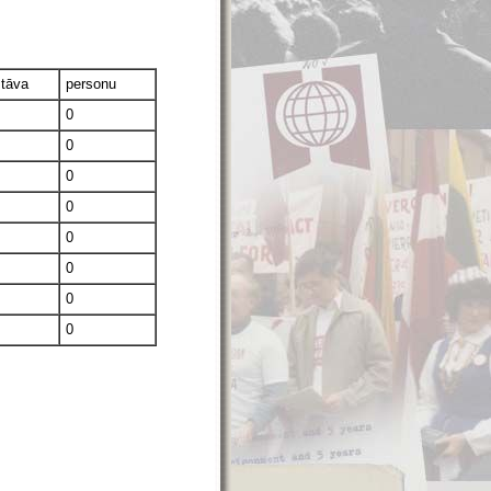
stāva
personu
0
0
0
0
0
0
0
0