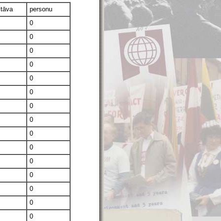
stāva
personu
0
0
0
0
0
0
0
0
0
0
0
0
0
0
0