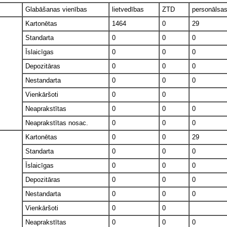
Glabāšanas vienības
lietvedības
ZTD
personālsa
Kartonētas
1464
0
29
Standarta
0
0
0
Īslaicīgas
0
0
0
Depozitāras
0
0
0
Nestandarta
0
0
0
Vienkāršoti
0
0
Neaprakstītas
0
0
0
Neaprakstītas nosac.
0
0
0
Kartonētas
0
0
29
Standarta
0
0
0
Īslaicīgas
0
0
0
Depozitāras
0
0
0
Nestandarta
0
0
0
Vienkāršoti
0
0
Neaprakstītas
0
0
0