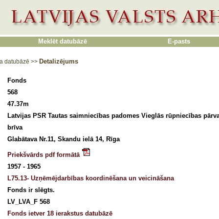
Meklēt datubāzē
E-pasts
Detalizējums
a datubāzē
>>
Fonds
568
47.37m
Latvijas PSR Tautas saimniecības padomes Vieglās rūpniecības pārv
brīva
Glabātava Nr.11, Skandu ielā 14, Rīga
Priekšvārds pdf formātā
1957 - 1965
L75.13- Uzņēmējdarbības koordinēšana un veicināšana
Fonds ir slēgts.
LV_LVA_F 568
Fonds ietver 18 ierakstus datubāzē