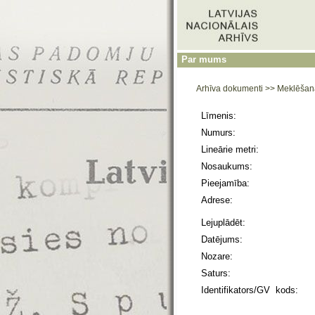
Par mums
Arhīva dokumenti
>>
Meklēšan
Līmenis:
Numurs:
Lineārie metri:
Nosaukums:
Pieejamība:
Adrese:
Lejuplādēt:
Datējums:
Nozare:
Saturs:
Identifikators/GV kods: