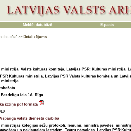
Meklēt datubāzē
E-pasts
Detalizējums
a datubāzē
>>
 ministrija, Valsts kultūras komiteja. Latvijas PSR; Kultūras ministrija. 
 PSR Kultūras ministrija, Latvijas PSR Valsts kultūras komiteja un Latvi
 ministrija
erobežota
, Bezdelīgu iela 1A, Rīga
kā izziņa pdf formātā
010
Vispārīgā valsts dienestu darbība
 ministrijas kolēģijas sēžu protokoli, lēmumi, ministra pavēles, ministrij
tāvošām un pakļautajām iestādēm, Teātru pārvaldes, Latvijas PSR:Kultūr