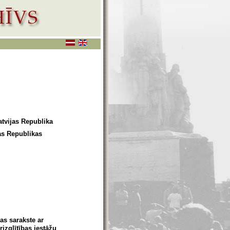
Latvijas Republika
jas Republikas
as sarakste ar
izglītības iestāžu