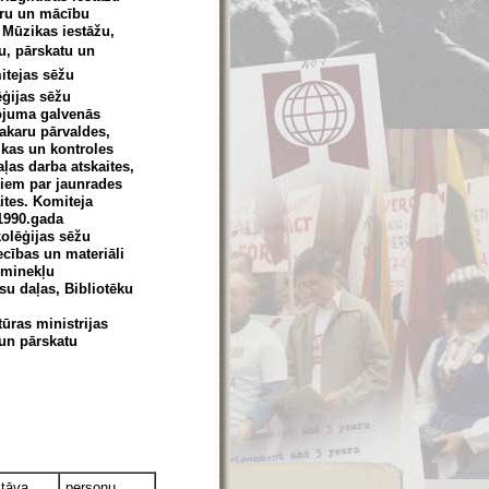
dru un mācību
ī Mūzikas iestāžu,
nu, pārskatu un
itejas sēžu
ēģijas sēžu
tojuma galvenās
akaru pārvaldes,
ikas un kontroles
ļas darba atskaites,
riem par jaunrades
ites. Komiteja
/1990.gada
kolēģijas sēžu
ecības un materiāli
eminekļu
su daļas, Bibliotēku
ūras ministrijas
 un pārskatu
stāva
personu