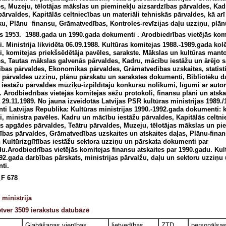
s, Muzeju, tēlotājas mākslas un pieminekļu aizsardzības pārvaldes, Ka
pārvaldes, Kapitālās celtniecības un materiāli tehniskās pārvaldes, kā ar
ku, Plānu  finansu, Grāmatvedības, Kontroles-revīzijas daļu uzziņu, plā
s 1953.  1988.gada un 1990.gada dokumenti . Arodbiedrības vietējās kom
i. Ministrija likvidēta 06.09.1988. Kultūras komitejas 1988.-1989.gada kol
i, komitejas priekšsēdētāja pavēles, sarakste. Mākslas un kultūras man
s, Tautas mākslas galvenās pārvaldes, Kadru, mācību iestāžu un ārējo s
bas pārvaldes, Ekonomikas pārvaldes, Grāmatvedības uzskaites, statist
s pārvaldes uzziņu, plānu pārskatu un sarakstes dokumenti, Bibliotēku da
iestāžu pārvaldes mūziķu-izpildītāju konkursu nolikumi, līgumi ar auto
 Arodbiedrības vietējās komitejas sēžu protokoli, finansu plāni un atska
a 29.11.1989. No jauna izveidotās Latvijas PSR kultūras ministrijas 1989.
i Latvijas Republika: Kultūras ministrijas 1990.-1992.gada dokumenti: 
i, ministra pavēles. Kadru un mācību iestāžu pārvaldes, Kapitālās celtni
s apgādes pārvaldes, Teātru pārvaldes, Muzeju, tēlotājas mākslas un pi
ības pārvaldes, Grāmatvedības uzskaites un atskaites daļas, Plānu-finan
 Kultūrizglītības iestāžu sektora uzziņu un pārskata dokumenti par
u.Arodbiedrības vietējās komitejas finansu atskaites par 1990.gadu. Kult
92.gada darbības pārskats, ministrijas pārvalžu, daļu un sektoru uzziņu
ti.
F 678
 ministrija
tver 3509 ierakstus datubāzē
Glabāšanas vienības
lietvedības
ZTD
personālsa