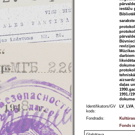
pārvalde
iestāžu 
Bibliotē
sarakste
protokol
protokol
pārvalde
Būvniecī
revīzija
Mūzikas 
darbiem.
likvidēt
dokument
protokol
tehniskā
aizsardz
daļas un
1990.gad
1991./19
dokumen
Identifikators/GV
LV_LVA_
kods:
Fondradis:
Kultūras
Fonds ie
Glabātava