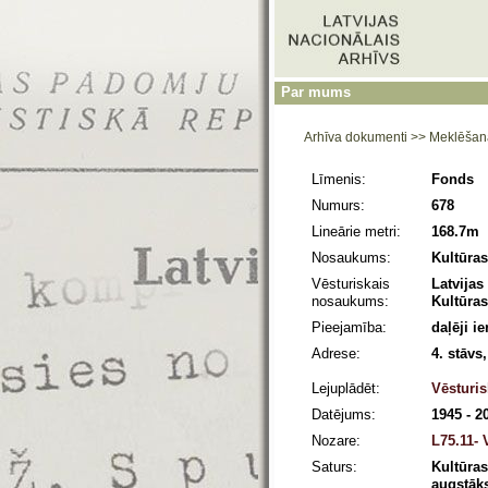
Par mums
Arhīva dokumenti
>>
Meklēšan
Līmenis:
Fonds
Numurs:
678
Lineārie metri:
168.7m
Nosaukums:
Kultūras
Vēsturiskais
Latvijas
nosaukums:
Kultūras
Pieejamība:
daļēji i
Adrese:
4. stāvs
Lejuplādēt:
Vēsturis
Datējums:
1945 - 2
Nozare:
L75.11- 
Saturs:
Kultūras
augstāks