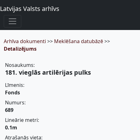
Latvijas Valsts arhīvs
Arhīva dokumenti
>>
Meklēšana datubāzē
>>
Detalizējums
Nosaukums:
181. vieglās artilērijas pulks
Līmenis:
Fonds
Numurs:
689
Lineārie metri:
0.1m
Atrašanās vieta: