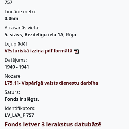
757
Lineārie metri:
0.06m
Atrašanās vieta:
5. stāvs, Bezdelīgu iela 1A, Rīga
Lejuplādēt:
Vēsturiskā izziņa pdf formātā
Datējums:
1940 - 1941
Nozare:
L75.11- Vispārīgā valsts dienestu darbība
Saturs:
Fonds ir slēgts.
Identifikators:
LV_LVA_F 757
Fonds ietver 3 ierakstus datubāzē