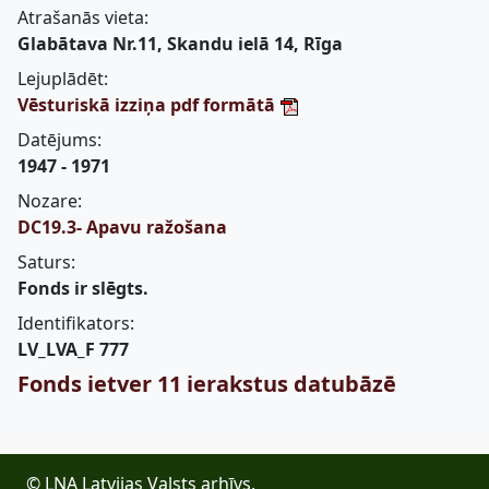
Atrašanās vieta:
Glabātava Nr.11, Skandu ielā 14, Rīga
Lejuplādēt:
Vēsturiskā izziņa pdf formātā
Datējums:
1947 - 1971
Nozare:
DC19.3- Apavu ražošana
Saturs:
Fonds ir slēgts.
Identifikators:
LV_LVA_F 777
Fonds ietver 11 ierakstus datubāzē
© LNA Latvijas Valsts arhīvs,