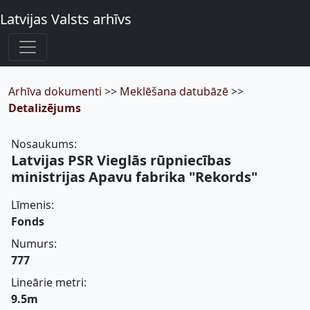
Latvijas Valsts arhīvs
Arhīva dokumenti
>>
Meklēšana datubāzē
>>
Detalizējums
Nosaukums:
Latvijas PSR Vieglās rūpniecības
ministrijas Apavu fabrika "Rekords"
Līmenis:
Fonds
Numurs:
777
Lineārie metri:
9.5m