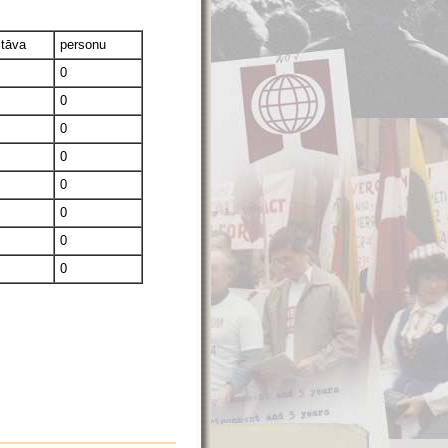
stāva
personu
0
0
0
0
0
0
0
0