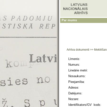
Par mums
Arhīva dokumenti
>>
Meklēšan
Līmenis:
Numurs:
Lineārie metri:
Nosaukums:
Pieejamība:
Adrese:
Datējums:
Nozare:
Identifikators/GV kods: