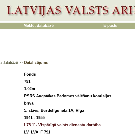
Meklēt datubāzē
E-pasts
Detalizējums
a datubāzē
>>
Fonds
791
1.02m
PSRS Augstākas Padomes vēlēšanu komisijas
brīva
5. stāvs, Bezdelīgu iela 1A, Rīga
1941 - 1955
L75.11- Vispārīgā valsts dienestu darbība
LV_LVA_F 791