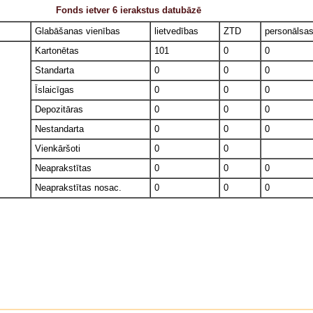
Fonds ietver 6 ierakstus datubāzē
Glabāšanas vienības
lietvedības
ZTD
personālsa
Kartonētas
101
0
0
Standarta
0
0
0
Īslaicīgas
0
0
0
Depozitāras
0
0
0
Nestandarta
0
0
0
Vienkāršoti
0
0
Neaprakstītas
0
0
0
Neaprakstītas nosac.
0
0
0