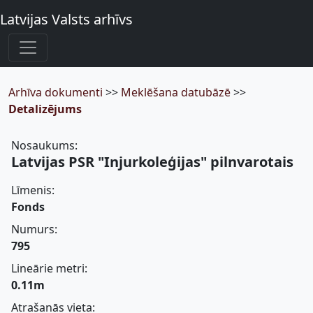
Latvijas Valsts arhīvs
Arhīva dokumenti
>>
Meklēšana datubāzē
>>
Detalizējums
Nosaukums:
Latvijas PSR "Injurkoleģijas" pilnvarotais
Līmenis:
Fonds
Numurs:
795
Lineārie metri:
0.11m
Atrašanās vieta: