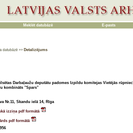
Meklēt datubāzē
E-pasts
Detalizējums
a datubāzē
>>
ilsētas Darbaļaužu deputātu padomes Izpildu komitejas Vietējās rūpnie
u kombināts "Spars"
va Nr.11, Skandu ielā 14, Rīga
skā izziņa pdf formātā
ārds pdf formātā
1956