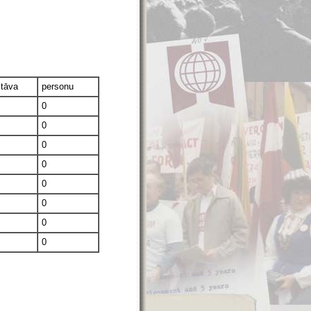
stāva
personu
0
0
0
0
0
0
0
0