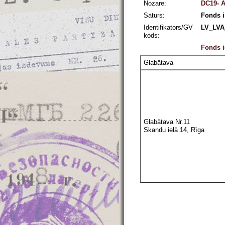
Nozare:
DC19- Ā
Saturs:
Fonds i
Identifikators/GV
LV_LVA
kods:
Fonds i
Glabātava
Glabātava Nr.11
Skandu ielā 14, Rīga