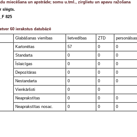
du miecēšana un apstrāde; somu u.tml., zirglietu un apavu ražošana
r slēgts.
_F 825
etver 60 ierakstus datubāzē
Glabāšanas vienības
lietvedības
ZTD
personālsa
Kartonētas
57
0
0
Standarta
0
0
0
Īslaicīgas
0
0
0
Depozitāras
0
0
0
Nestandarta
0
0
0
Vienkāršoti
0
0
Neaprakstītas
0
0
0
Neaprakstītas nosac.
0
0
0