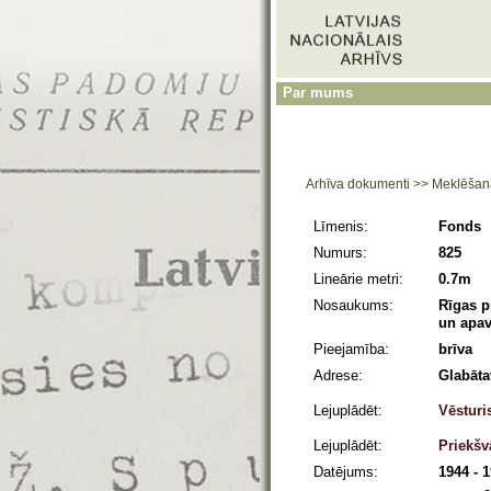
Par mums
Arhīva dokumenti
>>
Meklēšan
Līmenis:
Fonds
Numurs:
825
Lineārie metri:
0.7m
Nosaukums:
Rīgas p
un apav
Pieejamība:
brīva
Adrese:
Glabāta
Lejuplādēt:
Vēsturi
Lejuplādēt:
Priekšv
Datējums:
1944 - 