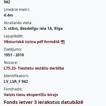
942
Lineārie metri:
4.4m
Atrašanās vieta:
5. stāvs, Bezdelīgu iela 1A, Rīga
Lejuplādēt:
Vēsturiskā izziņa pdf formātā
Datējums:
1951 - 2010
Nozare:
L75.23- Tieslietu iestāžu darbība
Identifikators:
LV_LVA_F 942
Fondradis:
Valsts tiesu ekspertīžu birojs
Fonds ietver 3 ierakstus datubāzē