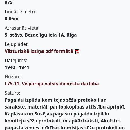
975
Lineārie metri:
0.06m
Atrašanās vieta:
5. stāvs, Bezdelīgu iela 1A, Rīga
Lejuplādēt:
Vēsturiskā izziņa pdf formātā
Datējums:
1940 - 1941
Nozare:
L75.11- Vispārīgā valsts dienestu darbība
Saturs:
Pagaidu izpildu komitejas sēžu protokoli un
sarakste, materiāli par lopkopības attīstību apriņķī,
Kaplavas un Susējas pagastu pagaidu izpildu
komiteju sēžu protokoli un apkārtraksti, Aknīstes
pagasta zemes ierīcības komisijas sēžu protokoli un