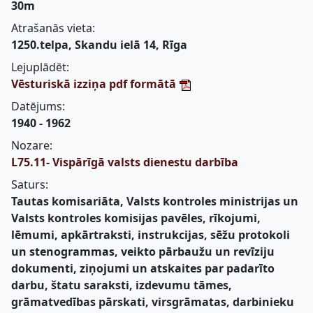
30m
Atrašanās vieta:
1250.telpa, Skandu ielā 14, Rīga
Lejuplādēt:
Vēsturiskā izziņa pdf formātā
Datējums:
1940 - 1962
Nozare:
L75.11- Vispārīgā valsts dienestu darbība
Saturs:
Tautas komisariāta, Valsts kontroles ministrijas un
Valsts kontroles komisijas pavēles, rīkojumi,
lēmumi, apkārtraksti, instrukcijas, sēžu protokoli
un stenogrammas, veikto pārbaužu un revīziju
dokumenti, ziņojumi un atskaites par padarīto
darbu, štatu saraksti, izdevumu tāmes,
grāmatvedības pārskati, virsgrāmatas, darbinieku