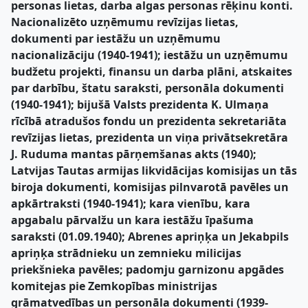
personas lietas, darba algas personas rēķinu konti.
Nacionalizēto uzņēmumu revīzijas lietas,
dokumenti par iestāžu un uzņēmumu
nacionalizāciju (1940-1941); iestāžu un uzņēmumu
budžetu projekti, finansu un darba plāni, atskaites
par darbību, štatu saraksti, personāla dokumenti
(1940-1941); bijušā Valsts prezidenta K. Ulmaņa
rīcībā atradušos fondu un prezidenta sekretariāta
revīzijas lietas, prezidenta un viņa privātsekretāra
J. Ruduma mantas pārņemšanas akts (1940);
Latvijas Tautas armijas likvidācijas komisijas un tās
biroja dokumenti, komisijas pilnvarotā pavēles un
apkārtraksti (1940-1941); kara vienību, kara
apgabalu pārvalžu un kara iestāžu īpašuma
saraksti (01.09.1940); Abrenes apriņķa un Jekabpils
apriņķa strādnieku un zemnieku milicijas
priekšnieka pavēles; padomju garnizonu apgādes
komitejas pie Zemkopības ministrijas
grāmatvedības un personāla dokumenti (1939-