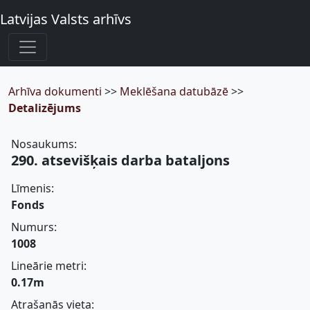
Latvijas Valsts arhīvs
Arhīva dokumenti
>>
Meklēšana datubāzē
>>
Detalizējums
Nosaukums:
290. atsevišķais darba bataljons
Līmenis:
Fonds
Numurs:
1008
Lineārie metri:
0.17m
Atrašanās vieta: