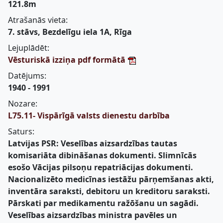
121.8m
Atrašanās vieta:
7. stāvs, Bezdelīgu iela 1A, Rīga
Lejuplādēt:
Vēsturiskā izziņa pdf formātā
Datējums:
1940 - 1991
Nozare:
L75.11- Vispārīgā valsts dienestu darbība
Saturs:
Latvijas PSR: Veselības aizsardzības tautas
komisariāta dibināšanas dokumenti. Slimnīcās
esošo Vācijas pilsoņu repatriācijas dokumenti.
Nacionalizēto medicīnas iestāžu pārņemšanas akti,
inventāra saraksti, debitoru un kreditoru saraksti.
Pārskati par medikamentu ražōšanu un sagādi.
Veselības aizsardzības ministra pavēles un