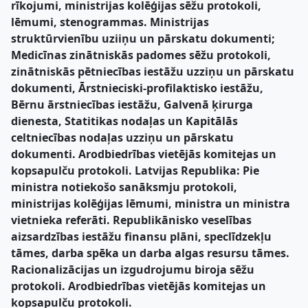
rīkojumi, ministrijas kolēģijas sēžu protokoli,
lēmumi, stenogrammas. Ministrijas
struktūrvienību uziiņu un pārskatu dokumenti;
Medicīnas zinātniskās padomes sēžu protokoli,
zinātniskās pētniecības iestāžu uzziņu un pārskatu
dokumenti, Ārstnieciski-profilaktisko iestāžu,
Bērnu ārstniecības iestāžu, Galvenā ķirurga
dienesta, Statitikas nodaļas un Kapitālās
celtniecības nodaļas uzziņu un pārskatu
dokumenti. Arodbiedrības vietējās komitejas un
kopsapulču protokoli. Latvijas Republika: Pie
ministra notiekošo sanāksmju protokoli,
ministrijas kolēģijas lēmumi, ministra un ministra
vietnieka referāti. Republikānisko veselības
aizsardzības iestāžu finansu plāni, speclīdzekļu
tāmes, darba spēka un darba algas resursu tāmes.
Racionalizācijas un izgudrojumu biroja sēžu
protokoli. Arodbiedrības vietējās komitejas un
kopsapulču protokoli.