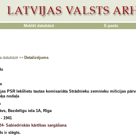
Meklēt datubāzē
E-pasts
Detalizējums
a datubāzē
>>
ds
m
ijas PSR Iekšlietu tautas komisariāta Strādnieku zemnieku milicijas pār
ņķa nodaļa
a
tāvs, Bezdelīgu iela 1A, Rīga
 - 1941
24- Sabiedriskās kārtības sargāšana
s ir slēgts.