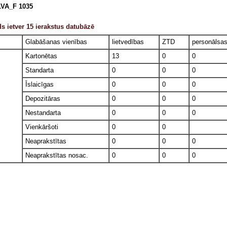
VA_F 1035
s ietver 15 ierakstus datubāzē
Glabāšanas vienības
lietvedības
ZTD
personālsa
Kartonētas
13
0
0
Standarta
0
0
0
Īslaicīgas
0
0
0
Depozitāras
0
0
0
Nestandarta
0
0
0
Vienkāršoti
0
0
Neaprakstītas
0
0
0
Neaprakstītas nosac.
0
0
0