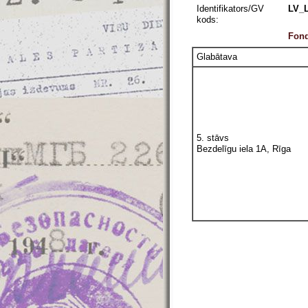
Identifikators/GV
LV_L
kods:
Fond
Glabātava
5. stāvs
Bezdelīgu iela 1A, Rīga