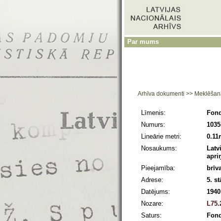
Par mums
Arhīva dokumenti
>>
Meklēšan
Līmenis:
Fon
Numurs:
1035
Lineārie metri:
0.11
Nosaukums:
Latv
apri
Pieejamība:
brīv
Adrese:
5. s
Datējums:
1940
Nozare:
L75.
Saturs:
Fond