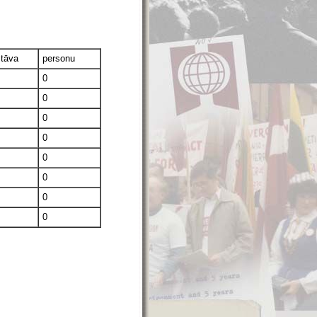
stāva
personu
0
0
0
0
0
0
0
0