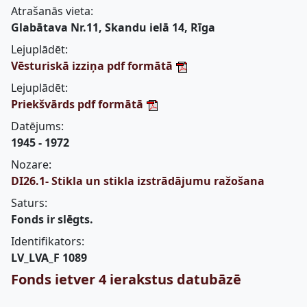
Atrašanās vieta:
Glabātava Nr.11, Skandu ielā 14, Rīga
Lejuplādēt:
Vēsturiskā izziņa pdf formātā
Lejuplādēt:
Priekšvārds pdf formātā
Datējums:
1945 - 1972
Nozare:
DI26.1- Stikla un stikla izstrādājumu ražošana
Saturs:
Fonds ir slēgts.
Identifikators:
LV_LVA_F 1089
Fonds ietver 4 ierakstus datubāzē