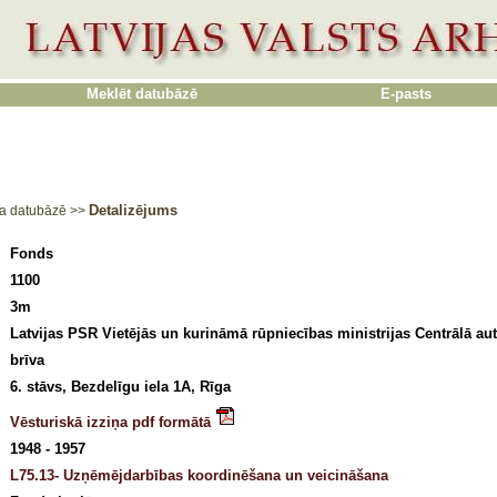
Meklēt datubāzē
E-pasts
Detalizējums
a datubāzē
>>
Fonds
1100
3m
Latvijas PSR Vietējās un kurināmā rūpniecības ministrijas Centrālā au
brīva
6. stāvs, Bezdelīgu iela 1A, Rīga
Vēsturiskā izziņa pdf formātā
1948 - 1957
L75.13- Uzņēmējdarbības koordinēšana un veicināšana