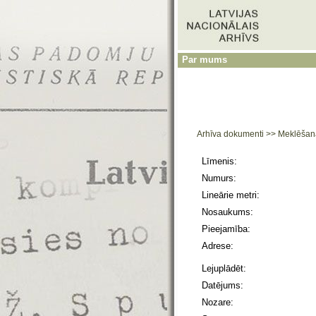
Par mums
Arhīva dokumenti
>>
Meklēšan
Līmenis:
Numurs:
Lineārie metri:
Nosaukums:
Pieejamība:
Adrese:
Lejuplādēt:
Datējums:
Nozare: