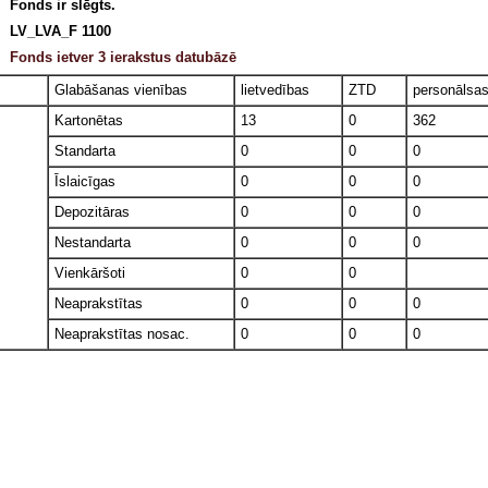
Fonds ir slēgts.
LV_LVA_F 1100
Fonds ietver 3 ierakstus datubāzē
Glabāšanas vienības
lietvedības
ZTD
personālsa
Kartonētas
13
0
362
Standarta
0
0
0
Īslaicīgas
0
0
0
Depozitāras
0
0
0
Nestandarta
0
0
0
Vienkāršoti
0
0
Neaprakstītas
0
0
0
Neaprakstītas nosac.
0
0
0