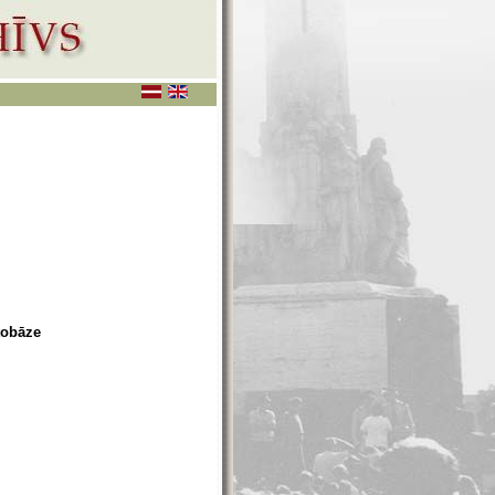
tobāze