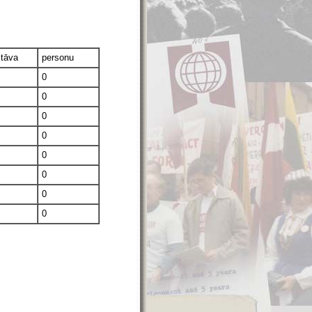
stāva
personu
0
0
0
0
0
0
0
0