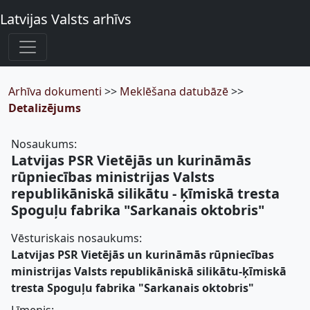
Latvijas Valsts arhīvs
Arhīva dokumenti
>>
Meklēšana datubāzē
>>
Detalizējums
Nosaukums:
Latvijas PSR Vietējās un kurināmās
rūpniecības ministrijas Valsts
republikāniskā silikātu - ķīmiskā tresta
Spoguļu fabrika "Sarkanais oktobris"
Vēsturiskais nosaukums:
Latvijas PSR Vietējās un kurināmās rūpniecības
ministrijas Valsts republikāniskā silikātu-ķīmiskā
tresta Spoguļu fabrika "Sarkanais oktobris"