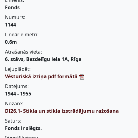
Līmenis:
Fonds
Numurs:
1144
Lineārie metri:
0.6m
Atrašanās vieta:
6. stāvs, Bezdelīgu iela 1A, Rīga
Lejuplādēt:
Vēsturiskā izziņa pdf formātā
Datējums:
1944 - 1955
Nozare:
DI26.1- Stikla un stikla izstrādājumu ražošana
Saturs:
Fonds ir slēgts.