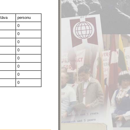
stāva
personu
0
0
0
0
0
0
0
0