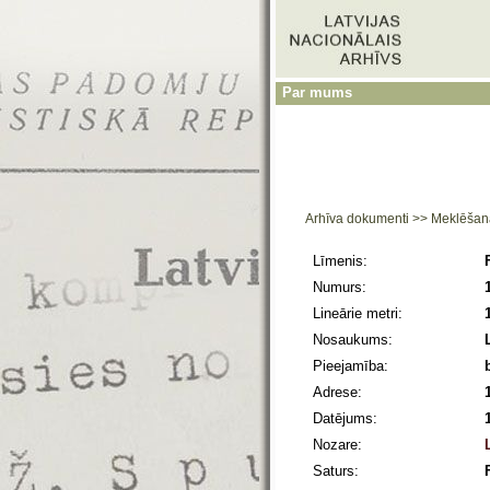
Par mums
Arhīva dokumenti
>>
Meklēšan
Līmenis:
Numurs:
Lineārie metri:
Nosaukums:
Pieejamība:
Adrese:
Datējums:
Nozare:
Saturs: