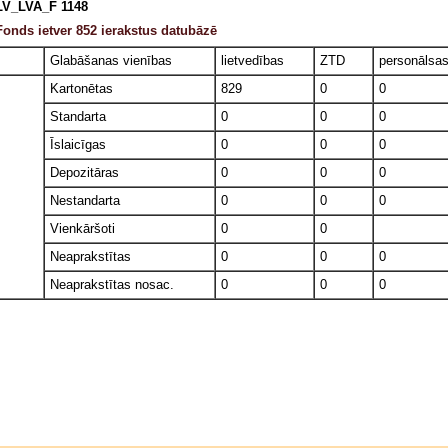
LV_LVA_F 1148
Fonds ietver 852 ierakstus datubāzē
Glabāšanas vienības
lietvedības
ZTD
personālsa
Kartonētas
829
0
0
Standarta
0
0
0
Īslaicīgas
0
0
0
Depozitāras
0
0
0
Nestandarta
0
0
0
Vienkāršoti
0
0
Neaprakstītas
0
0
0
Neaprakstītas nosac.
0
0
0