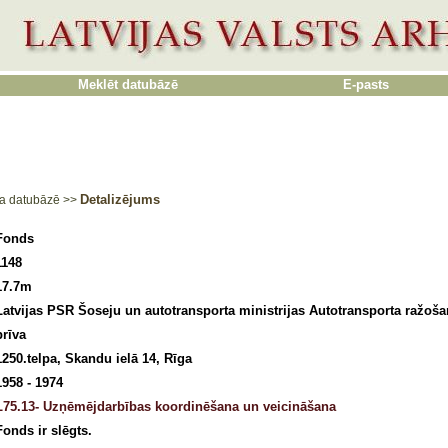
Meklēt datubāzē
E-pasts
Detalizējums
a datubāzē
>>
Fonds
1148
17.7m
Latvijas PSR Šoseju un autotransporta ministrijas Autotransporta ražoš
brīva
1250.telpa, Skandu ielā 14, Rīga
1958 - 1974
L75.13- Uzņēmējdarbības koordinēšana un veicināšana
Fonds ir slēgts.