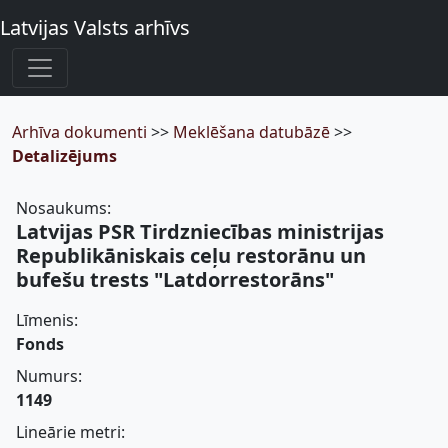
Latvijas Valsts arhīvs
Arhīva dokumenti
>>
Meklēšana datubāzē
>>
Detalizējums
Nosaukums:
Latvijas PSR Tirdzniecības ministrijas
Republikāniskais ceļu restorānu un
bufešu trests "Latdorrestorāns"
Līmenis:
Fonds
Numurs:
1149
Lineārie metri: