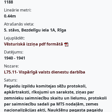
1188
Lineārie metri:
0.44m
Atrašanās vieta:
5. stāvs, Bezdelīgu iela 1A, Rīga
Lejuplādēt:
Vēsturiskā izziņa pdf formātā
Datējums:
1940 - 1941
Nozare:
L75.11- Vispārīgā valsts dienestu darbība
Saturs:
Pagaidu izpildu komitejas sēžu protokoli,
apkārtraksti, rīkojumi un sarakste, ziņas par
zemnieku saimniecību skaitu un lielumu, protokoli
par saimniecību sadali pa MTS nodaļām, zemes
nacionalizācijas akti, Naukšēnu pagasta pagaidu