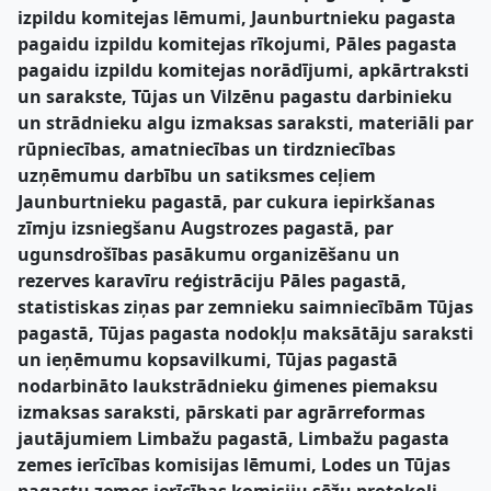
izpildu komitejas lēmumi, Jaunburtnieku pagasta
pagaidu izpildu komitejas rīkojumi, Pāles pagasta
pagaidu izpildu komitejas norādījumi, apkārtraksti
un sarakste, Tūjas un Vilzēnu pagastu darbinieku
un strādnieku algu izmaksas saraksti, materiāli par
rūpniecības, amatniecības un tirdzniecības
uzņēmumu darbību un satiksmes ceļiem
Jaunburtnieku pagastā, par cukura iepirkšanas
zīmju izsniegšanu Augstrozes pagastā, par
ugunsdrošības pasākumu organizēšanu un
rezerves karavīru reģistrāciju Pāles pagastā,
statistiskas ziņas par zemnieku saimniecībām Tūjas
pagastā, Tūjas pagasta nodokļu maksātāju saraksti
un ieņēmumu kopsavilkumi, Tūjas pagastā
nodarbināto laukstrādnieku ģimenes piemaksu
izmaksas saraksti, pārskati par agrārreformas
jautājumiem Limbažu pagastā, Limbažu pagasta
zemes ierīcības komisijas lēmumi, Lodes un Tūjas