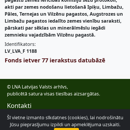
pagastu zemes ierīcības komisiju sēžu protokoli,
akti par zemes nodošanu lietošanā Ipiķu, Limbažu,
Pāles, Ternejas un Vilzēnu pagastos, Augstrozes un
Limbažu pagastos iedalīto zemes vienību saraksti,
pārskati par sēklas un minerālmēslu iegādi
zemnieku vajadzībām Vilzēnu pagastā.
Identifikators:
LV_LVA_F 1188
Fonds ietver 77 ierakstus datubāzē
© LNA Latvijas Valsts arhīvs,
publicētā satura visas tiesības aizsargātas.
Kontakti
E-pasts: lva@arhivi.gov.lv
Šī vietne izmanto sīkdatnes (cookies), lai nodrošinātu
Tālrunis: +371 20027447
Jūsu pieprasījumu izpildi un apmeklējuma uzskaiti.
Bezdelīgu 1A, Rīga