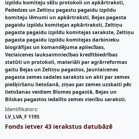
izpildu komiteju sēžu protokoli un apkārtraksti,
Pededzes un Zeltiņu pagastu pagaidu izpildu
komiteju lēmumi un apkārtraksti, Bejas pagasta
pagaidu izpildu komitejas apkārtraksti, Zeltiņu
pagasta pagaidu izpildu komitejas sarakste, Zeltiņu
pagasta pagaidu izpildu komitejas darbinieku
biogrāfijas un komandējuma apliecības,
Veclaicenes lauksaimniecības kredītbiedrības
statūti un protokoli, materiāli par agrārreformas
gaitu Bejas un Zeltiņu pagastos, Jaunlaicenes
pagasta zemes sadales saraksts un akti par zemes
piešķiršanu lietošanā, ziņas par zemes uzskaiti pēc
lietošanas veidiem Blomes pagastā, Bejas un
Bilskas pagastos iedalīto zemes vienību saraksti.
Identifikators:
LV_LVA_F 1195
Fonds ietver 43 ierakstus datubāzē