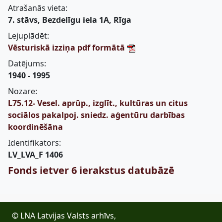
Atrašanās vieta:
7. stāvs, Bezdelīgu iela 1A, Rīga
Lejuplādēt:
Vēsturiskā izziņa pdf formātā
Datējums:
1940 - 1995
Nozare:
L75.12- Vesel. aprūp., izglīt., kultūras un citus
sociālos pakalpoj. sniedz. aģentūru darbības
koordinēšāna
Identifikators:
LV_LVA_F 1406
Fonds ietver 6 ierakstus datubāzē
© LNA Latvijas Valsts arhīvs,