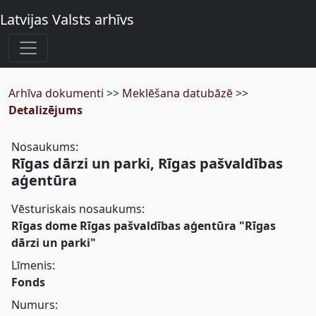
Latvijas Valsts arhīvs
Arhīva dokumenti
>>
Meklēšana datubāzē
>>
Detalizējums
Nosaukums:
Rīgas dārzi un parki, Rīgas pašvaldības
aģentūra
Vēsturiskais nosaukums:
Rīgas dome Rīgas pašvaldības aģentūra "Rīgas
dārzi un parki"
Līmenis:
Fonds
Numurs: