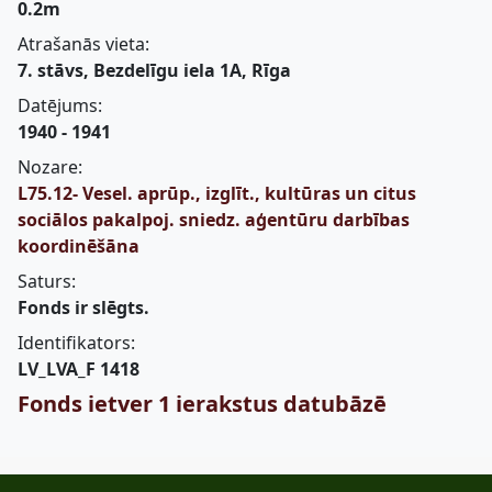
0.2m
Atrašanās vieta:
7. stāvs, Bezdelīgu iela 1A, Rīga
Datējums:
1940 - 1941
Nozare:
L75.12- Vesel. aprūp., izglīt., kultūras un citus
sociālos pakalpoj. sniedz. aģentūru darbības
koordinēšāna
Saturs:
Fonds ir slēgts.
Identifikators:
LV_LVA_F 1418
Fonds ietver 1 ierakstus datubāzē