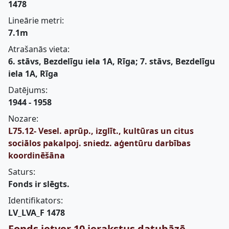
1478
Lineārie metri:
7.1m
Atrašanās vieta:
6. stāvs, Bezdelīgu iela 1A, Rīga; 7. stāvs, Bezdelīgu
iela 1A, Rīga
Datējums:
1944 - 1958
Nozare:
L75.12- Vesel. aprūp., izglīt., kultūras un citus
sociālos pakalpoj. sniedz. aģentūru darbības
koordinēšāna
Saturs:
Fonds ir slēgts.
Identifikators:
LV_LVA_F 1478
Fonds ietver 10 ierakstus datubāzē