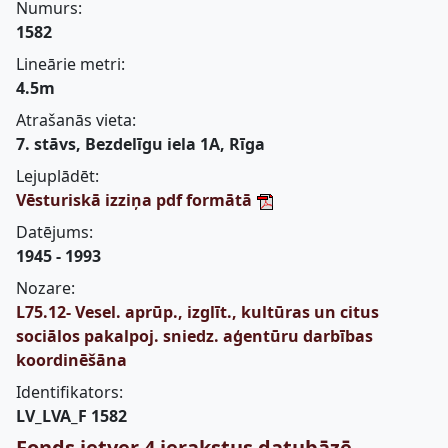
Numurs:
1582
Lineārie metri:
4.5m
Atrašanās vieta:
7. stāvs, Bezdelīgu iela 1A, Rīga
Lejuplādēt:
Vēsturiskā izziņa pdf formātā
Datējums:
1945 - 1993
Nozare:
L75.12- Vesel. aprūp., izglīt., kultūras un citus
sociālos pakalpoj. sniedz. aģentūru darbības
koordinēšāna
Identifikators:
LV_LVA_F 1582
Fonds ietver 4 ierakstus datubāzē