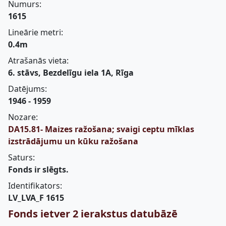
Numurs:
1615
Lineārie metri:
0.4m
Atrašanās vieta:
6. stāvs, Bezdelīgu iela 1A, Rīga
Datējums:
1946 - 1959
Nozare:
DA15.81- Maizes ražošana; svaigi ceptu mīklas
izstrādājumu un kūku ražošana
Saturs:
Fonds ir slēgts.
Identifikators:
LV_LVA_F 1615
Fonds ietver 2 ierakstus datubāzē