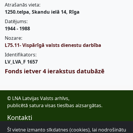
Atrašanās vieta:
1250.telpa, Skandu ielā 14, Rīga
Datējums:
1944 - 1988
Nozare:
L75.11- Vispārīgā valsts dienestu darbība
Identifikators:
LV_LVA_F 1657
Fonds ietver 4 ierakstus datubāzē
© LNA Latvijas Valsts arhīvs,
publicētā satura visas tiesības aizsargātas.
Kontakti
E-pasts: lva@arhivi.gov.lv
Šī vietne izmanto sīkdatnes (cookies), lai nodrošinātu