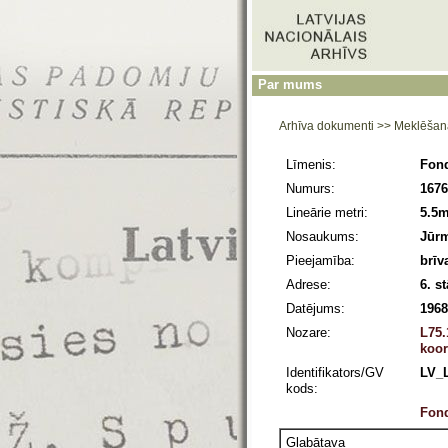
Par mums
Arhīva dokumenti
>>
Meklēšan
Līmenis:
Fon
Numurs:
1676
Lineārie metri:
5.5
Nosaukums:
Jūrm
Pieejamība:
brīv
Adrese:
6. s
Datējums:
1968
Nozare:
L75.
koor
Identifikators/GV
LV_
kods:
Fond
Glabātava