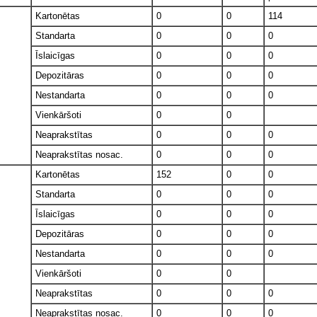
Kartonētas
0
0
114
Standarta
0
0
0
Īslaicīgas
0
0
0
Depozitāras
0
0
0
Nestandarta
0
0
0
Vienkāršoti
0
0
Neaprakstītas
0
0
0
Neaprakstītas nosac.
0
0
0
Kartonētas
152
0
0
Standarta
0
0
0
Īslaicīgas
0
0
0
Depozitāras
0
0
0
Nestandarta
0
0
0
Vienkāršoti
0
0
Neaprakstītas
0
0
0
Neaprakstītas nosac.
0
0
0