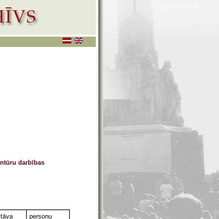
ģentūru darbības
stāva
personu