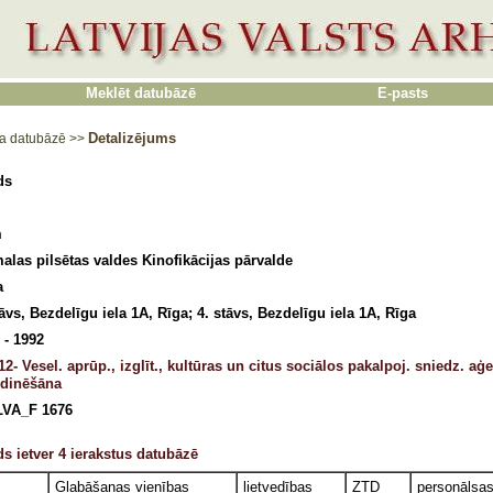
Meklēt datubāzē
E-pasts
Detalizējums
a datubāzē
>>
ds
m
alas pilsētas valdes Kinofikācijas pārvalde
a
tāvs, Bezdelīgu iela 1A, Rīga; 4. stāvs, Bezdelīgu iela 1A, Rīga
 - 1992
12- Vesel. aprūp., izglīt., kultūras un citus sociālos pakalpoj. sniedz. a
dinēšāna
LVA_F 1676
s ietver 4 ierakstus datubāzē
Glabāšanas vienības
lietvedības
ZTD
personālsa