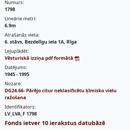
Numurs:
1798
Lineārie metri:
6.9m
Atrašanās vieta:
6. stāvs, Bezdelīgu iela 1A, Rīga
Lejuplādēt:
Vēsturiskā izziņa pdf formātā
Datējums:
1945 - 1995
Nozare:
DG24.66- Pārējo citur neklasificētu ķīmisko vielu
ražošana
Identifikators:
LV_LVA_F 1798
Fonds ietver 10 ierakstus datubāzē