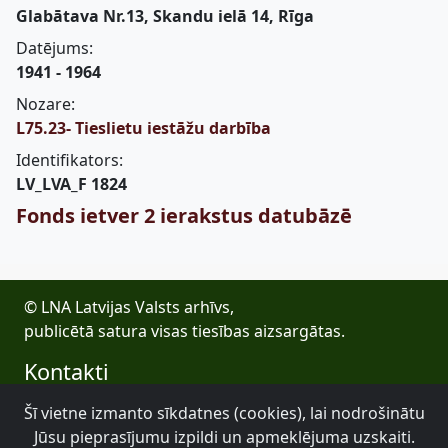
Glabātava Nr.13, Skandu ielā 14, Rīga
Datējums:
1941 - 1964
Nozare:
L75.23- Tieslietu iestāžu darbība
Identifikators:
LV_LVA_F 1824
Fonds ietver 2 ierakstus datubāzē
© LNA Latvijas Valsts arhīvs,
publicētā satura visas tiesības aizsargātas.
Kontakti
E-pasts: lva@arhivi.gov.lv
Šī vietne izmanto sīkdatnes (cookies), lai nodrošinātu
Tālrunis: +371 20027447
Jūsu pieprasījumu izpildi un apmeklējuma uzskaiti.