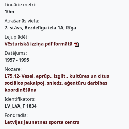
Lineārie metri:
10m
Atrašanās vieta:
7. stāvs, Bezdelīgu iela 1A, Rīga
Lejuplādēt:
Vēsturiskā izziņa pdf formātā
Datējums:
1957 - 1995
Nozare:
L75.12- Vesel. aprūp., izglīt., kultūras un citus
sociālos pakalpoj. sniedz. aģentūru darbības
koordinēšāna
Identifikators:
LV_LVA_F 1834
Fondradis:
Latvijas Jaunatnes sporta centrs