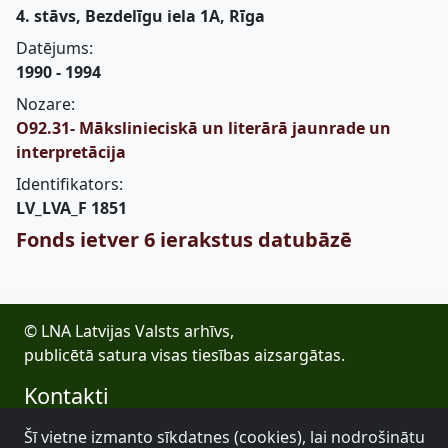
4. stāvs, Bezdelīgu iela 1A, Rīga
Datējums:
1990 - 1994
Nozare:
O92.31- Mākslinieciskā un literārā jaunrade un
interpretācija
Identifikators:
LV_LVA_F 1851
Fonds ietver 6 ierakstus datubāzē
© LNA Latvijas Valsts arhīvs,
publicētā satura visas tiesības aizsargātas.
Kontakti
E-pasts: lva@arhivi.gov.lv
Šī vietne izmanto sīkdatnes (cookies), lai nodrošinātu