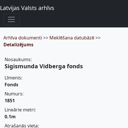
Latvijas Valsts arhīvs
Arhīva dokumenti
>>
Meklēšana datubāzē
>>
Detalizējums
Nosaukums:
Sigismunda Vidberga fonds
Līmenis:
Fonds
Numurs:
1851
Lineārie metri:
0.1m
Atrašanās vieta: