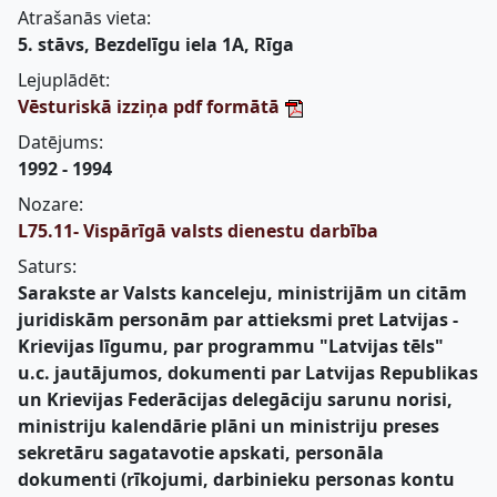
Atrašanās vieta:
5. stāvs, Bezdelīgu iela 1A, Rīga
Lejuplādēt:
Vēsturiskā izziņa pdf formātā
Datējums:
1992 - 1994
Nozare:
L75.11- Vispārīgā valsts dienestu darbība
Saturs:
Sarakste ar Valsts kanceleju, ministrijām un citām
juridiskām personām par attieksmi pret Latvijas -
Krievijas līgumu, par programmu "Latvijas tēls"
u.c. jautājumos, dokumenti par Latvijas Republikas
un Krievijas Federācijas delegāciju sarunu norisi,
ministriju kalendārie plāni un ministriju preses
sekretāru sagatavotie apskati, personāla
dokumenti (rīkojumi, darbinieku personas kontu