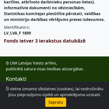
kartītes, atbrīvoto darbinieku personas lietas),
informatīvie dokumenti no vēstniecībām,
Statistikas komitejas piesūtītie pārskati, valdības
un ministriju darbības vērtējums preses izdevumos.
Identifikators:
LV_LVA_F 1899
Fonds ietver 3 ierakstus datubāzē
© LNA Latvijas Valsts arhīvs,
publicētā satura visas tiesības aizsargātas.
Kontakti
E-pasts: lva@arhivi.gov.lv
Šī vietne izmanto sīkdatnes (cookies), lai nodrošinātu
Tālrunis: +371 20027447
Jūsu pieprasījumu izpildi un apmeklējuma uzskaiti.
Bezdelīgu 1A, Rīga
Sapratu
Latvijas Valsts arhīvs