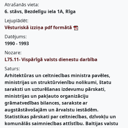
Atrašanās vieta:
6. stāvs, Bezdelīgu iela 1A, Rīga
Lejuplādēt:
Vēsturiskā izziņa pdf formātā
Datējums:
1990 - 1993
Nozare:
L75.11- Vispārīgā valsts dienestu darbība
Saturs:
Arhitektūras un celtniecības ministra pavēles,
ministrijas un struktūrvienību nolikumi, štatu
saraksti un uzturēšanas izdevumu pārskati,
ministrijas un pakļauto organizāciju
grāmatvedības bilances, sarakste ar
augstāstāvošajām un ārvalstu iestādēm.
Statistikas pārskati par celtniecības, dzīvokļu un
komunālās saimniecības attīstību. Baltijas valstu