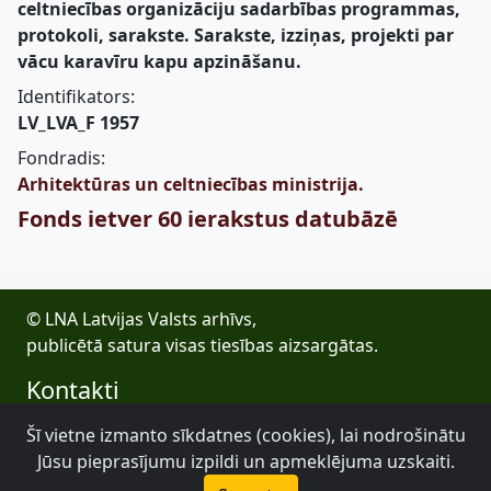
celtniecības organizāciju sadarbības programmas,
protokoli, sarakste. Sarakste, izziņas, projekti par
vācu karavīru kapu apzināšanu.
Identifikators:
LV_LVA_F 1957
Fondradis:
Arhitektūras un celtniecības ministrija.
Fonds ietver 60 ierakstus datubāzē
© LNA Latvijas Valsts arhīvs,
publicētā satura visas tiesības aizsargātas.
Kontakti
E-pasts: lva@arhivi.gov.lv
Šī vietne izmanto sīkdatnes (cookies), lai nodrošinātu
Tālrunis: +371 20027447
Jūsu pieprasījumu izpildi un apmeklējuma uzskaiti.
Bezdelīgu 1A, Rīga