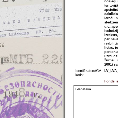
noziegum
teritori
apcietin
daktilok
ieroču 
slēdzien
u.c.,aps
ieslodzī
izraksts
par nāve
reabilit
lietas, 
personu 
uzraudzī
žurnāli 
2001) sa
Identifikators/GV
LV_LVA_
kods:
Fonds ie
Glabātava