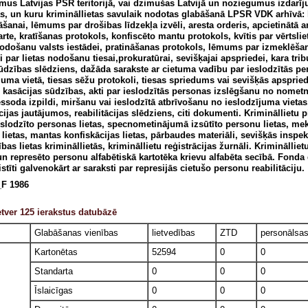
us Latvijas PSR teritorijā, vai dzimušas Latvijā un noziegumus izdarī
jās, un kuru krimināllietas savulaik nodotas glabāšanā LPSR VDK arhīvā
āšanai, lēmums par drošibas līdzekļa izvēli, aresta orderis, apcietinātā an
arte, kratīšanas protokols, konfiscēto mantu protokols, kvītis par vērtsli
nodošanu valsts iestādei, pratināšanas protokols, lēmums par izmeklēš
i par lietas nodošanu tiesai,prokuratūrai, sevišķajai apspriedei, kara tr
ūdzības slēdziens, dažāda sarakste ar cietuma vadību par ieslodzītās p
juma vietā, tiesas sēžu protokoli, tiesas spriedums vai sevišķās apspri
, kasācijas sūdzības, akti par ieslodzītās personas izslēgšanu no nometn
ssoda izpildi, miršanu vai ieslodzītā atbrīvošanu no ieslodzījuma vietas
ācijas jautājumos, reabilitācijas slēdziens, citi dokumenti. Krimināllietu 
ieslodzīto personas lietas, specnometinājumā izsūtīto personu lietas, m
lietas, mantas konfiskācijas lietas, pārbaudes materiāli, sevišķās inspekc
bas lietas krimināllietās, krimināllietu reģistrācijas žurnāli. Krimināllietu
un represēto personu alfabētiskā kartotēka krievu alfabēta secībā. Fonda
istīti galvenokārt ar saraksti par represijās cietušo personu reabilitāciju.
F 1986
tver 125 ierakstus datubāzē
Glabāšanas vienības
lietvedības
ZTD
personālsa
Kartonētas
52594
0
0
Standarta
0
0
0
Īslaicīgas
0
0
0