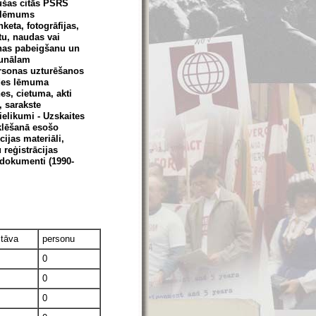
jušas citās PSRS
: lēmums
keta, fotogrāfijas,
etu, naudas vai
anas pabeigšanu un
ibunālam
ersonas uzturēšanos
edes lēmuma
es, cietuma, akti
, sarakste
pielikumi - Uzskaites
eklēšanā esošo
ijas materiāli,
 reģistrācijas
 dokumenti (1990-
stāva
personu
0
0
0