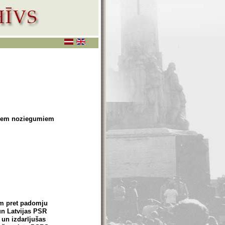
skiem noziegumiem
em pret padomju
un Latvijas PSR
 un izdarījušas