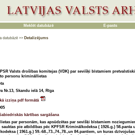
Meklēt datubāzē
E-pasts
Detalizējums
a datubāzē
>>
 PSR Valsts drošības komitejas (VDK) par sevišķi bīstamiem pretvalsti
o personu krimināllietas
ta
a Nr.13, Skandu ielā 14, Rīga
kā izziņa pdf formātā
005
Sabiedriskās kārtības sargāšana
llietas par personām, kas apsūdzētas par sevišķi bīstamiem noziegumi
n sauktas pie atbildības pēc KPFSR Kriminālkodeksa ( 1926.g.) 58.panta 
kodeksa ( 1961.g.) 59.-68.,73.,74.,78.,un 84.pantiem, un kuras dzīvojušas