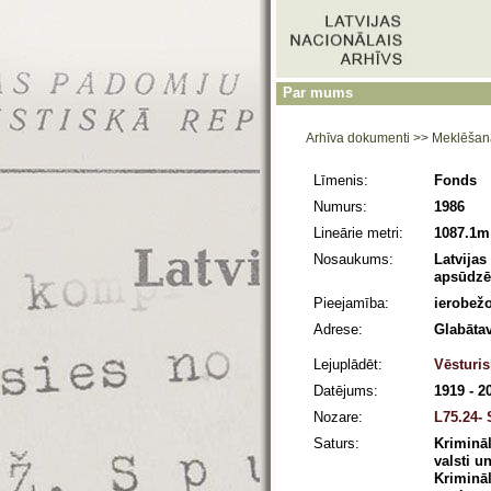
Par mums
Arhīva dokumenti
>>
Meklēšan
Līmenis:
Fonds
Numurs:
1986
Lineārie metri:
1087.1m
Nosaukums:
Latvijas
apsūdzēt
Pieejamība:
ierobežo
Adrese:
Glabātav
Lejuplādēt:
Vēsturis
Datējums:
1919 - 2
Nozare:
L75.24- 
Saturs:
Kriminā
valsti u
Krimināl