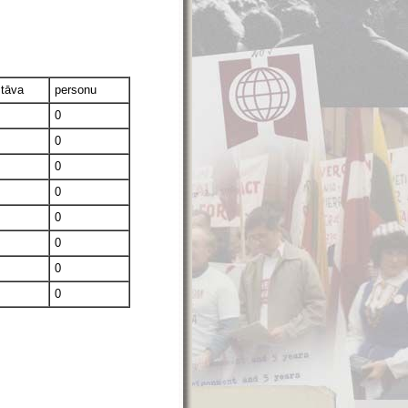
stāva
personu
0
0
0
0
0
0
0
0