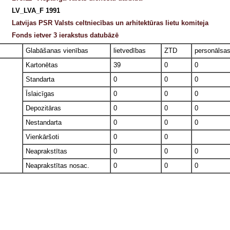
LV_LVA_F 1991
Latvijas PSR Valsts celtniecības un arhitektūras lietu komiteja
Fonds ietver 3 ierakstus datubāzē
Glabāšanas vienības
lietvedības
ZTD
personālsa
Kartonētas
39
0
0
Standarta
0
0
0
Īslaicīgas
0
0
0
Depozitāras
0
0
0
Nestandarta
0
0
0
Vienkāršoti
0
0
Neaprakstītas
0
0
0
Neaprakstītas nosac.
0
0
0