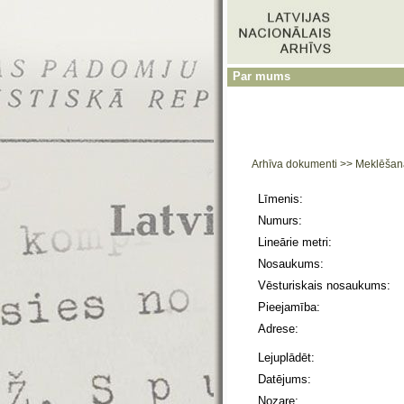
Par mums
Arhīva dokumenti
>>
Meklēšan
Līmenis:
Numurs:
Lineārie metri:
Nosaukums:
Vēsturiskais nosaukums:
Pieejamība:
Adrese:
Lejuplādēt:
Datējums:
Nozare: