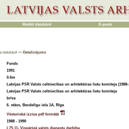
Meklēt datubāzē
E-pasts
Detalizējums
a datubāzē
>>
Fonds
1991
0.6m
Latvijas PSR Valsts celtniecības un arhitektūras lietu komiteja (1988-
Latvijas PSR Valsts celtniecības un arhitektūras lietu komiteja
brīva
6. stāvs, Bezdelīgu iela 1A, Rīga
Vēsturiskā izziņa pdf formātā
1988 - 1990
L75.11- Vispārīgā valsts dienestu darbība