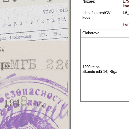
Nozare:
L75
koo
Identifikators/GV
LV_
kods:
Fon
Glabātava
1290.telpa
Skandu ielā 14, Rīga