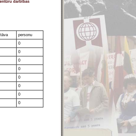
aģentūru darbības
stāva
personu
0
0
0
0
0
0
0
0