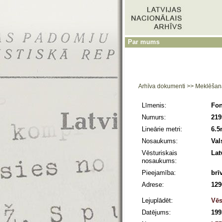
Par mums
Arhīva dokumenti
>>
Meklēšan
Līmenis:
Fo
Numurs:
219
Lineārie metri:
6.
Nosaukums:
Val
Vēsturiskais
Lat
nosaukums:
Pieejamība:
brī
Adrese:
129
Lejuplādēt:
Vēs
Datējums:
199