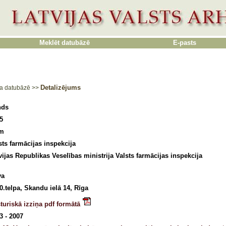
Meklēt datubāzē
E-pasts
Detalizējums
a datubāzē
>>
nds
5
5m
sts farmācijas inspekcija
vijas Republikas Veselības ministrija Valsts farmācijas inspekcija
va
0.telpa, Skandu ielā 14, Rīga
turiskā izziņa pdf formātā
3 - 2007