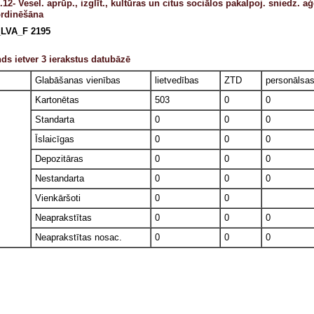
.12- Vesel. aprūp., izglīt., kultūras un citus sociālos pakalpoj. sniedz. 
rdinēšāna
LVA_F 2195
ds ietver 3 ierakstus datubāzē
Glabāšanas vienības
lietvedības
ZTD
personālsa
Kartonētas
503
0
0
Standarta
0
0
0
Īslaicīgas
0
0
0
Depozitāras
0
0
0
Nestandarta
0
0
0
Vienkāršoti
0
0
Neaprakstītas
0
0
0
Neaprakstītas nosac.
0
0
0