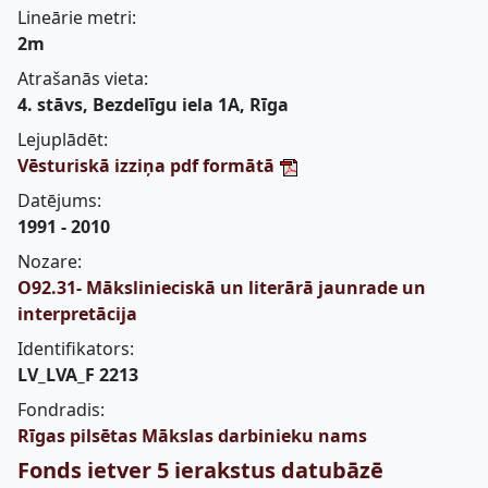
Lineārie metri:
2m
Atrašanās vieta:
4. stāvs, Bezdelīgu iela 1A, Rīga
Lejuplādēt:
Vēsturiskā izziņa pdf formātā
Datējums:
1991 - 2010
Nozare:
O92.31- Mākslinieciskā un literārā jaunrade un
interpretācija
Identifikators:
LV_LVA_F 2213
Fondradis:
Rīgas pilsētas Mākslas darbinieku nams
Fonds ietver 5 ierakstus datubāzē